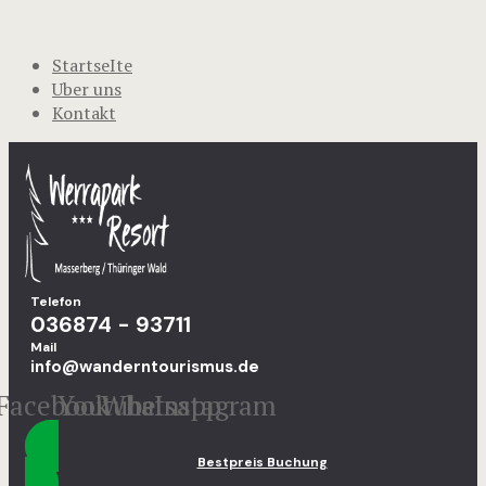
StartseIte
Uber uns
Kontakt
Telefon
036874 - 93711
Mail
info@wanderntourismus.de
Facebook
Youtube
Whatsapp
Instagram
Bestpreis Buchung