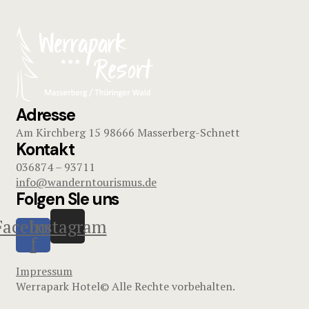
Adresse
Am Kirchberg 15 98666 Masserberg-Schnett
Kontakt
036874 – 93711
info@wanderntourismus.de
Folgen SIe uns
Facebook-
Instagram
f
Impressum
Werrapark Hotel© Alle Rechte vorbehalten.