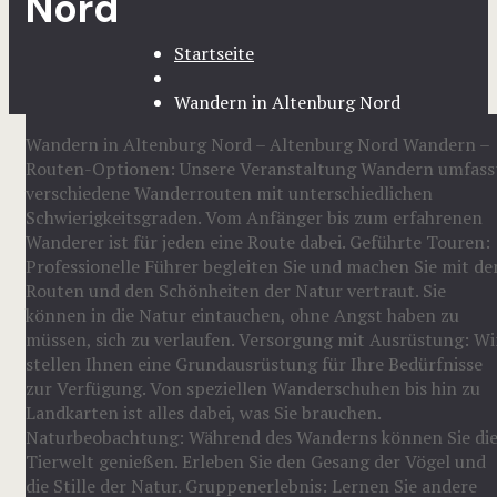
Nord
Startseite
Wandern in Altenburg Nord
Wandern in Altenburg Nord – Altenburg Nord Wandern –
Routen-Optionen: Unsere Veranstaltung Wandern umfass
verschiedene Wanderrouten mit unterschiedlichen
Schwierigkeitsgraden. Vom Anfänger bis zum erfahrenen
Wanderer ist für jeden eine Route dabei. Geführte Touren:
Professionelle Führer begleiten Sie und machen Sie mit de
Routen und den Schönheiten der Natur vertraut. Sie
können in die Natur eintauchen, ohne Angst haben zu
müssen, sich zu verlaufen. Versorgung mit Ausrüstung: Wi
stellen Ihnen eine Grundausrüstung für Ihre Bedürfnisse
zur Verfügung. Von speziellen Wanderschuhen bis hin zu
Landkarten ist alles dabei, was Sie brauchen.
Naturbeobachtung: Während des Wanderns können Sie di
Tierwelt genießen. Erleben Sie den Gesang der Vögel und
die Stille der Natur. Gruppenerlebnis: Lernen Sie andere