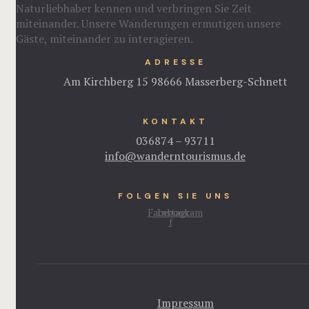
Naturliebhaber kennen und verbringen Sie Zeit
miteinander. Unsere Wanderungen ermutigen unsere
Gäste, miteinander zu interagieren.
ADRESSE
Am Kirchberg 15 98666 Masserberg-Schnett
KONTAKT
036874 – 93711
info@wanderntourismus.de
FOLGEN SIE UNS
Facebook-
Instagram
f
Impressum