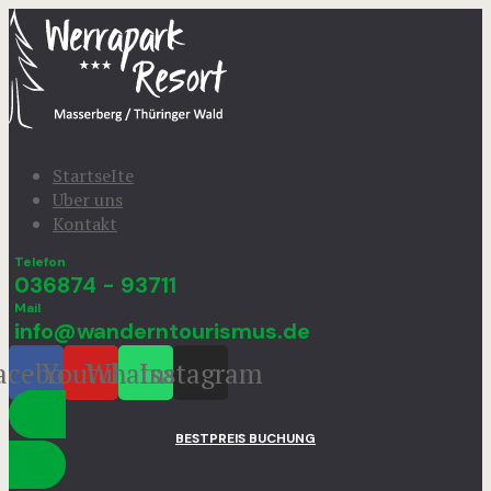
StartseIte
Uber uns
Kontakt
Telefon
036874 - 93711
Mail
info@wanderntourismus.de
acebook
Youtube
Whatsapp
Instagram
BESTPREIS BUCHUNG