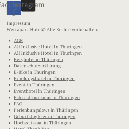
Facebook-
Instagram
f
Impressum
Werrapark Hotel© Alle Rechte vorbehalten.
AGB
All Inklusive Hotel In Thuringen
All Inklusive Hotel In Thuringen
Berghotel in Thüringen
Datenschutzerklärung
E-Bike in Thüringen
Erholungshotel in Thüringen
Event in Thüringen
Eventhotel in Thüringen
Fahrradtourismus in Thüringen
FAQ
Ferienbungalows in Thüringen
Geburtstagfeier in Thüringen
Hochzeitssaal in Thüringen
Hotel Thank You