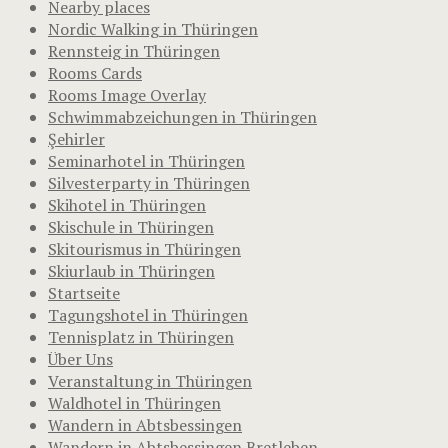
Nearby places
Nordic Walking in Thüringen
Rennsteig in Thüringen
Rooms Cards
Rooms Image Overlay
Schwimmabzeichungen in Thüringen
Şehirler
Seminarhotel in Thüringen
Silvesterparty in Thüringen
Skihotel in Thüringen
Skischule in Thüringen
Skitourismus in Thüringen
Skiurlaub in Thüringen
Startseite
Tagungshotel in Thüringen
Tennisplatz in Thüringen
Über Uns
Veranstaltung in Thüringen
Waldhotel in Thüringen
Wandern in Abtsbessingen
Wandern in Abtsbessingen Bretleben