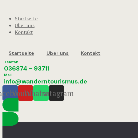
StartseIte
Uber uns
Kontakt
StartseIte
Uber uns
Kontakt
Telefon
036874 - 93711
Mail
info@wanderntourismus.de
acebook
Youtube
Whatsapp
Instagram