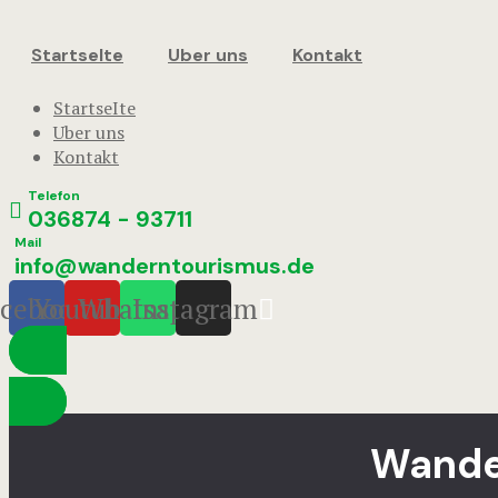
StartseIte
Uber uns
Kontakt
StartseIte
Uber uns
Kontakt
Telefon
036874 - 93711
Mail
info@wanderntourismus.de
cebook
Youtube
Whatsapp
Instagram
Wande