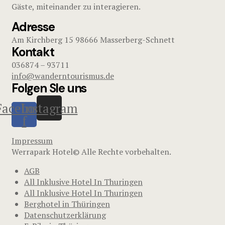
Gäste, miteinander zu interagieren.
Adresse
Am Kirchberg 15 98666 Masserberg-Schnett
Kontakt
036874 – 93711
info@wanderntourismus.de
Folgen SIe uns
Facebook-
Instagram
f
Impressum
Werrapark Hotel© Alle Rechte vorbehalten.
AGB
All Inklusive Hotel In Thuringen
All Inklusive Hotel In Thuringen
Berghotel in Thüringen
Datenschutzerklärung