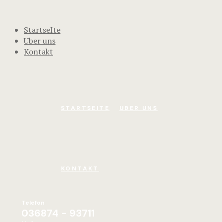
StartseIte
Uber uns
Kontakt
STARTSEITE
UBER UNS
KONTAKT
Telefon
036874 - 93711