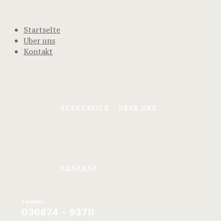
StartseIte
Uber uns
Kontakt
STARTSEITE
UBER UNS
KONTAKT
Telefon
036874 - 93711