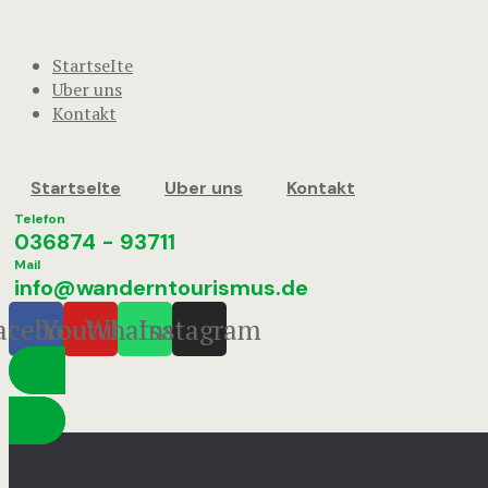
StartseIte
Uber uns
Kontakt
StartseIte
Uber uns
Kontakt
Telefon
036874 - 93711
Mail
info@wanderntourismus.de
acebook
Youtube
Whatsapp
Instagram