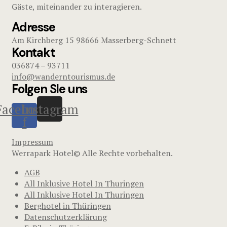
Gäste, miteinander zu interagieren.
Adresse
Am Kirchberg 15 98666 Masserberg-Schnett
Kontakt
036874 – 93711
info@wanderntourismus.de
Folgen SIe uns
Facebook-
Instagram
f
Impressum
Werrapark Hotel© Alle Rechte vorbehalten.
AGB
All Inklusive Hotel In Thuringen
All Inklusive Hotel In Thuringen
Berghotel in Thüringen
Datenschutzerklärung