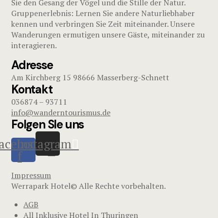
Sie den Gesang der Vögel und die Stille der Natur.
Gruppenerlebnis: Lernen Sie andere Naturliebhaber
kennen und verbringen Sie Zeit miteinander. Unsere
Wanderungen ermutigen unsere Gäste, miteinander zu
interagieren.
Adresse
Am Kirchberg 15 98666 Masserberg-Schnett
Kontakt
036874 – 93711
info@wanderntourismus.de
Folgen SIe uns
acebook-
Instagram
f
Impressum
Werrapark Hotel© Alle Rechte vorbehalten.
AGB
All Inklusive Hotel In Thuringen