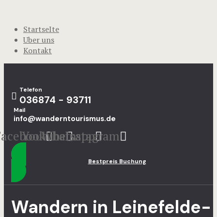
StartseIte
Uber uns
Kontakt
Telefon
036874 - 93711
Mail
info@wanderntourismus.de
Facebook
Youtube
Whatsapp
Instagram
Bestpreis Buchung
Wandern in Leinefelde-