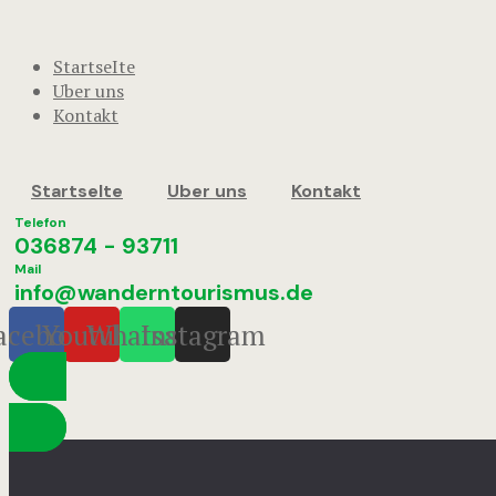
StartseIte
Uber uns
Kontakt
StartseIte
Uber uns
Kontakt
Telefon
036874 - 93711
Mail
info@wanderntourismus.de
acebook
Youtube
Whatsapp
Instagram