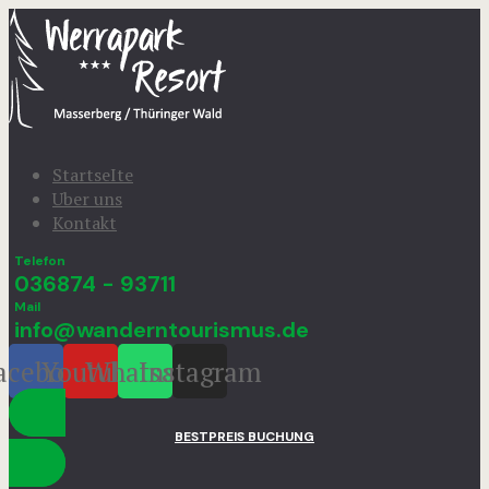
StartseIte
Uber uns
Kontakt
Telefon
036874 - 93711
Mail
info@wanderntourismus.de
acebook
Youtube
Whatsapp
Instagram
BESTPREIS BUCHUNG