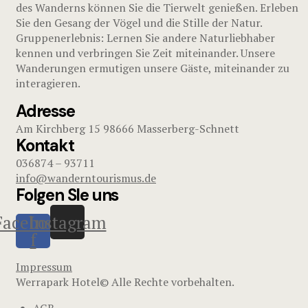
des Wanderns können Sie die Tierwelt genießen. Erleben
Sie den Gesang der Vögel und die Stille der Natur.
Gruppenerlebnis: Lernen Sie andere Naturliebhaber
kennen und verbringen Sie Zeit miteinander. Unsere
Wanderungen ermutigen unsere Gäste, miteinander zu
interagieren.
Adresse
Am Kirchberg 15 98666 Masserberg-Schnett
Kontakt
036874 – 93711
info@wanderntourismus.de
Folgen SIe uns
Facebook-
Instagram
f
Impressum
Werrapark Hotel© Alle Rechte vorbehalten.
AGB