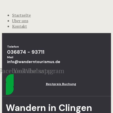
StartseIte
Uber uns
Kontakt
Telefon
036874 - 93711
Mail
info@wanderntourismus.de
Facebook
Youtube
Whatsapp
Instagram
Bestpreis Buchung
Wandern in Clingen