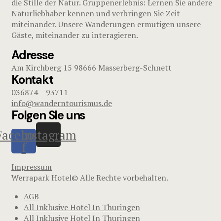
die Stille der Natur. Gruppenerlebnis: Lernen Sie andere
Naturliebhaber kennen und verbringen Sie Zeit
miteinander. Unsere Wanderungen ermutigen unsere
Gäste, miteinander zu interagieren.
Adresse
Am Kirchberg 15 98666 Masserberg-Schnett
Kontakt
036874 – 93711
info@wanderntourismus.de
Folgen SIe uns
Facebook-
Instagram
f
Impressum
Werrapark Hotel© Alle Rechte vorbehalten.
AGB
All Inklusive Hotel In Thuringen
All Inklusive Hotel In Thuringen