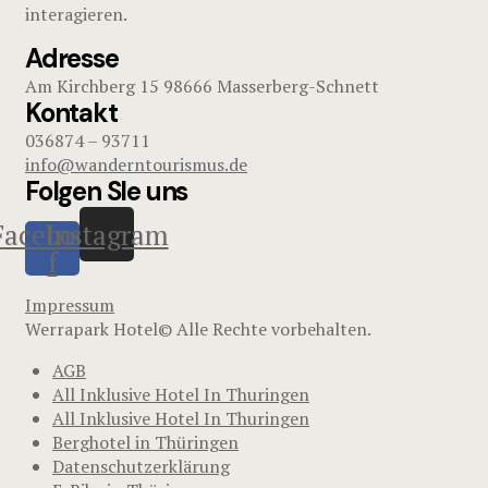
interagieren.
Adresse
Am Kirchberg 15 98666 Masserberg-Schnett
Kontakt
036874 – 93711
info@wanderntourismus.de
Folgen SIe uns
Facebook-
Instagram
f
Impressum
Werrapark Hotel© Alle Rechte vorbehalten.
AGB
All Inklusive Hotel In Thuringen
All Inklusive Hotel In Thuringen
Berghotel in Thüringen
Datenschutzerklärung