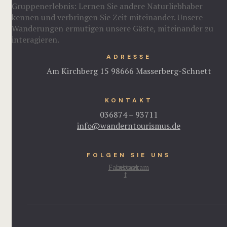
Gruppenerlebnis: Lernen Sie andere Naturliebhaber
kennen und verbringen Sie Zeit miteinander. Unsere
Wanderungen ermutigen unsere Gäste, miteinander zu
interagieren.
ADRESSE
Am Kirchberg 15 98666 Masserberg-Schnett
KONTAKT
036874 – 93711
info@wanderntourismus.de
FOLGEN SIE UNS
Facebook-
Instagram
f