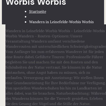
Worbis Worbis
Startseite
Wandern in Leinefelde-Worbis Worbis
Wandern in Leinefelde-Worbis Worbis – Leinefelde-Worbis
Worbis Wandern – Routen-Optionen: Unsere
Veranstaltung Wandern umfasst verschiedene
Wanderrouten mit unterschiedlichen Schwierigkeitsgraden
Vom Anfänger bis zum erfahrenen Wanderer ist für jeden
eine Route dabei. Geführte Touren: Professionelle Führer
begleiten Sie und machen Sie mit den Routen und den
Schönheiten der Natur vertraut. Sie können in die Natur
eintauchen, ohne Angst haben zu müssen, sich zu
verlaufen. Versorgung mit Ausrüstung: Wir stellen Ihnen
eine Grundausrüstung für Ihre Bedürfnisse zur Verfügung.
Von speziellen Wanderschuhen bis hin zu Landkarten ist
alles dabei, was Sie brauchen. Naturbeobachtung: Währen
des Wanderns können Sie die Tierwelt genießen. Erleben
Sie den Gesang der Vögel und die Stille der Natur.