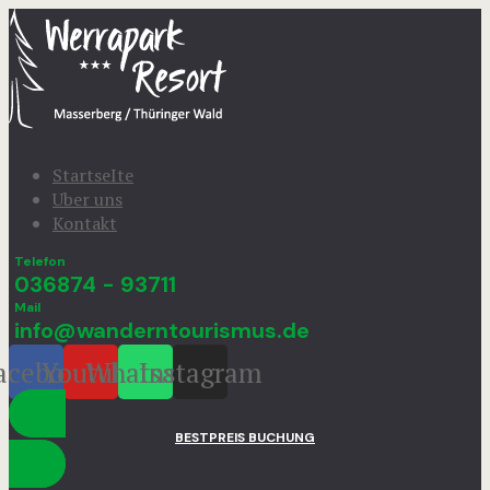
StartseIte
Uber uns
Kontakt
Telefon
036874 - 93711
Mail
info@wanderntourismus.de
acebook
Youtube
Whatsapp
Instagram
BESTPREIS BUCHUNG