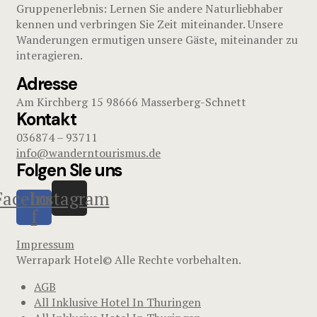
Gruppenerlebnis: Lernen Sie andere Naturliebhaber
kennen und verbringen Sie Zeit miteinander. Unsere
Wanderungen ermutigen unsere Gäste, miteinander zu
interagieren.
Adresse
Am Kirchberg 15 98666 Masserberg-Schnett
Kontakt
036874 – 93711
info@wanderntourismus.de
Folgen SIe uns
Facebook-
Instagram
f
Impressum
Werrapark Hotel© Alle Rechte vorbehalten.
AGB
All Inklusive Hotel In Thuringen