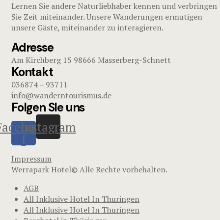
Lernen Sie andere Naturliebhaber kennen und verbringen
Sie Zeit miteinander. Unsere Wanderungen ermutigen
unsere Gäste, miteinander zu interagieren.
Adresse
Am Kirchberg 15 98666 Masserberg-Schnett
Kontakt
036874 – 93711
info@wanderntourismus.de
Folgen SIe uns
Facebook-
Instagram
f
Impressum
Werrapark Hotel© Alle Rechte vorbehalten.
AGB
All Inklusive Hotel In Thuringen
All Inklusive Hotel In Thuringen