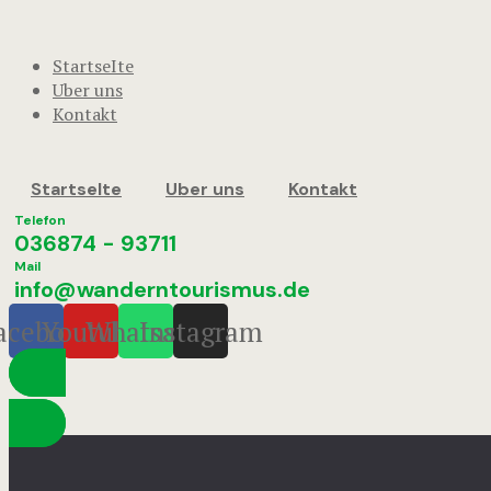
StartseIte
Uber uns
Kontakt
StartseIte
Uber uns
Kontakt
Telefon
036874 - 93711
Mail
info@wanderntourismus.de
acebook
Youtube
Whatsapp
Instagram