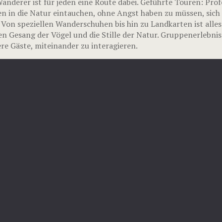
nderer ist für jeden eine Route dabei. Geführte Touren: Prof
n in die Natur eintauchen, ohne Angst haben zu müssen, sich 
 Von speziellen Wanderschuhen bis hin zu Landkarten ist alle
en Gesang der Vögel und die Stille der Natur. Gruppenerlebni
e Gäste, miteinander zu interagieren.