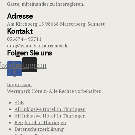
Gäste, miteinander zu interagieren.
Adresse
Am Kirchberg 15 98666 Masserberg-Schnett
Kontakt
036874 – 93711
info@wanderntourismus.de
Folgen SIe uns
Facebook-
Instagram
f
Impressum
Werrapark Hotel© Alle Rechte vorbehalten.
AGB
All Inklusive Hotel In Thuringen
All Inklusive Hotel In Thuringen
Berghotel in Thüringen
Datenschutzerklärung