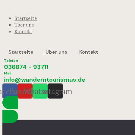
StartseIte
Uber uns
Kontakt
StartseIte
Uber uns
Kontakt
Telefon
036874 - 93711
Mail
info@wanderntourismus.de
acebook
Youtube
Whatsapp
Instagram