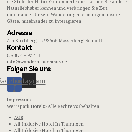
die Stille der Natur. Gruppenerlebnis: Lernen Sie andere
Naturliebhaber kennen und verbringen Sie Zeit
miteinander. Unsere Wanderungen ermutigen unsere
Gäste, miteinander zu interagieren.
Adresse
Am Kirchberg 15 98666 Masserberg-Schnett
Kontakt
036874 – 93711
info@wanderntourismus.de
Folgen SIe uns
Facebook-
Instagram
f
Impressum
Werrapark Hotel© Alle Rechte vorbehalten.
AGB
All Inklusive Hotel In Thuringen
All Inklusive Hotel In Thuringen