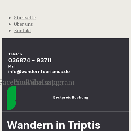
StartseIte
Uber uns
Kontakt
Telefon
036874 - 93711
Mail
info@wanderntourismus.de
Facebook
Youtube
Whatsapp
Instagram
Bestpreis Buchung
Wandern in Triptis