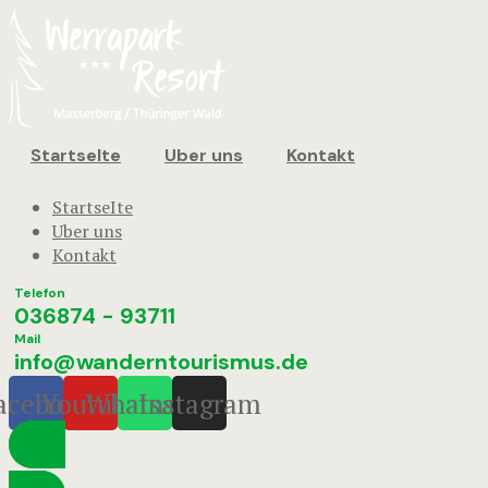
StartseIte
Uber uns
Kontakt
StartseIte
Uber uns
Kontakt
Telefon
036874 - 93711
Mail
info@wanderntourismus.de
acebook
Youtube
Whatsapp
Instagram