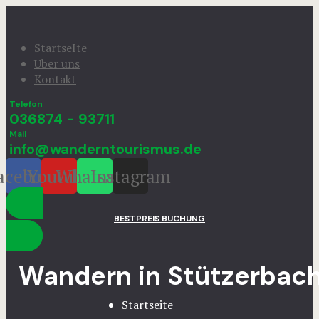
StartseIte
Uber uns
Kontakt
Telefon
036874 - 93711
Mail
info@wanderntourismus.de
acebook
Youtube
Whatsapp
Instagram
BESTPREIS BUCHUNG
Wandern in Stützerbac
Startseite