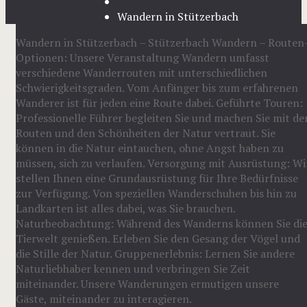
Wandern in Stützerbach
Wandern in Stützerbach – Stützerbach Wandern – Routen
Optionen: Unsere Veranstaltung Wandern umfasst
verschiedene Wanderrouten mit unterschiedlichen
Schwierigkeitsgraden. Vom Anfänger bis zum erfahrenen
Wanderer ist für jeden eine Route dabei. Geführte Touren:
Professionelle Führer begleiten Sie und machen Sie mit de
Routen und den Schönheiten der Natur vertraut. Sie
können in die Natur eintauchen, ohne Angst haben zu
müssen, sich zu verlaufen. Versorgung mit Ausrüstung: Wi
stellen Ihnen eine Grundausrüstung für Ihre Bedürfnisse
zur Verfügung. Von speziellen Wanderschuhen bis hin zu
Landkarten ist alles dabei, was Sie brauchen.
Naturbeobachtung: Während des Wanderns können Sie di
Tierwelt genießen. Erleben Sie den Gesang der Vögel und
die Stille der Natur. Gruppenerlebnis: Lernen Sie andere
Naturliebhaber kennen und verbringen Sie Zeit
miteinander. Unsere Wanderungen ermutigen unsere
Gäste, miteinander zu interagieren.