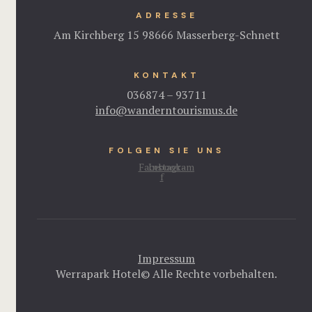
ADRESSE
Am Kirchberg 15 98666 Masserberg-Schnett
KONTAKT
036874 – 93711
info@wanderntourismus.de
FOLGEN SIE UNS
Facebook-
Instagram
f
Impressum
Werrapark Hotel© Alle Rechte vorbehalten.