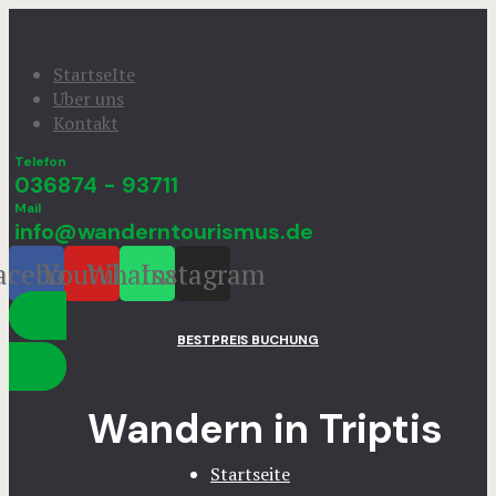
StartseIte
Uber uns
Kontakt
Telefon
036874 - 93711
Mail
info@wanderntourismus.de
acebook
Youtube
Whatsapp
Instagram
BESTPREIS BUCHUNG
Wandern in Triptis
Startseite