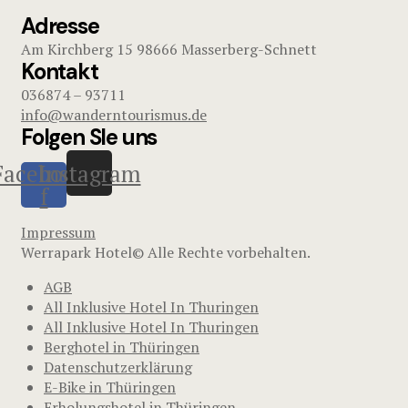
Adresse
Am Kirchberg 15 98666 Masserberg-Schnett
Kontakt
036874 – 93711
info@wanderntourismus.de
Folgen SIe uns
Facebook-
Instagram
f
Impressum
Werrapark Hotel© Alle Rechte vorbehalten.
AGB
All Inklusive Hotel In Thuringen
All Inklusive Hotel In Thuringen
Berghotel in Thüringen
Datenschutzerklärung
E-Bike in Thüringen
Erholungshotel in Thüringen