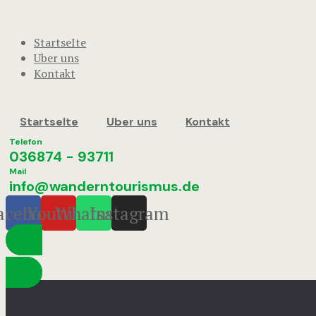
StartseIte
Uber uns
Kontakt
StartseIte
Uber uns
Kontakt
Telefon
036874 - 93711
Mail
info@wanderntourismus.de
acebook
Youtube
Whatsapp
Instagram