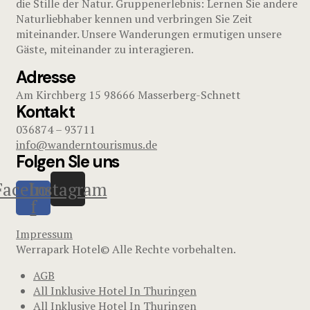
die Stille der Natur. Gruppenerlebnis: Lernen Sie andere
Naturliebhaber kennen und verbringen Sie Zeit
miteinander. Unsere Wanderungen ermutigen unsere
Gäste, miteinander zu interagieren.
Adresse
Am Kirchberg 15 98666 Masserberg-Schnett
Kontakt
036874 – 93711
info@wanderntourismus.de
Folgen SIe uns
Facebook-
Instagram
f
Impressum
Werrapark Hotel© Alle Rechte vorbehalten.
AGB
All Inklusive Hotel In Thuringen
All Inklusive Hotel In Thuringen