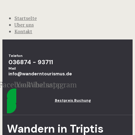
StartseIte
Uber uns
Kontakt
Telefon
036874 - 93711
Mail
info@wanderntourismus.de
Facebook
Youtube
Whatsapp
Instagram
Bestpreis Buchung
Wandern in Triptis