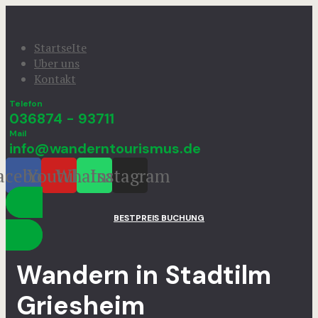
StartseIte
Uber uns
Kontakt
Telefon
036874 - 93711
Mail
info@wanderntourismus.de
acebook
Youtube
Whatsapp
Instagram
BESTPREIS BUCHUNG
Wandern in Stadtilm
Griesheim