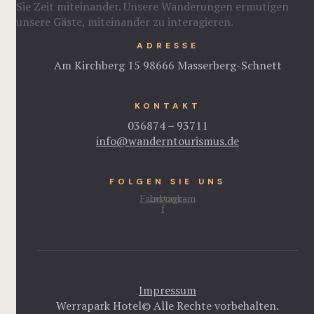
Sie Zeit miteinander. Unsere Wanderungen ermutigen
unsere Gäste, miteinander zu interagieren.
ADRESSE
Am Kirchberg 15 98666 Masserberg-Schnett
KONTAKT
036874 – 93711
info@wanderntourismus.de
FOLGEN SIE UNS
Facebook-
Instagram
f
Impressum
Werrapark Hotel© Alle Rechte vorbehalten.