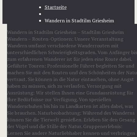
Startseite
Wandern in Stadtilm Griesheim
Wandern in Stadtilm Griesheim – Stadtilm Griesheim
Wandern – Routen-Optionen: Unsere Veranstaltung
Wandern umfasst verschiedene Wanderrouten mit
unterschiedlichen Schwierigkeitsgraden. Vom Anfänger bi
zum erfahrenen Wanderer ist für jeden eine Route dabei.
Geführte Touren: Professionelle Führer begleiten Sie und
machen Sie mit den Routen und den Schönheiten der Natu
vertraut. Sie können in die Natur eintauchen, ohne Angst
haben zu müssen, sich zu verlaufen. Versorgung mit
Ausrüstung: Wir stellen Ihnen eine Grundausrüstung für
Ihre Bedürfnisse zur Verfügung. Von speziellen
Wanderschuhen bis hin zu Landkarten ist alles dabei, was
Sie brauchen. Naturbeobachtung: Während des Wanderns
können Sie die Tierwelt genießen. Erleben Sie den Gesang
der Vögel und die Stille der Natur. Gruppenerlebnis:
Lernen Sie andere Naturliebhaber kennen und verbringen