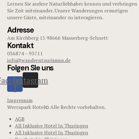
Lernen Sie andere Naturliebhaber kennen und verbringen
Sie Zeit miteinander. Unsere Wanderungen ermutigen
unsere Gäste, miteinander zu interagieren.
Adresse
Am Kirchberg 15 98666 Masserberg-Schnett
Kontakt
036874 – 93711
info@wanderntourismus.de
Folgen SIe uns
Facebook-
Instagram
f
Impressum
Werrapark Hotel© Alle Rechte vorbehalten.
AGB
All Inklusive Hotel In Thuringen
All Inklusive Hotel In Thuringen