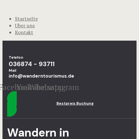
StartseIte
Uber uns
Kontakt
Telefon
036874 - 93711
Mail
info@wanderntourismus.de
Facebook
Youtube
Whatsapp
Instagram
Bestpreis Buchung
Wandern in