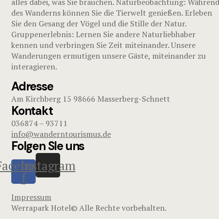
alles dabei, was Sie brauchen. Naturbeobachtung: Währen
des Wanderns können Sie die Tierwelt genießen. Erleben
Sie den Gesang der Vögel und die Stille der Natur.
Gruppenerlebnis: Lernen Sie andere Naturliebhaber
kennen und verbringen Sie Zeit miteinander. Unsere
Wanderungen ermutigen unsere Gäste, miteinander zu
interagieren.
Adresse
Am Kirchberg 15 98666 Masserberg-Schnett
Kontakt
036874 – 93711
info@wanderntourismus.de
Folgen SIe uns
Facebook-
Instagram
f
Impressum
Werrapark Hotel© Alle Rechte vorbehalten.