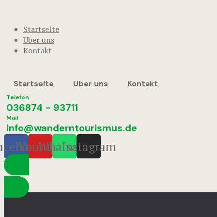
StartseIte
Uber uns
Kontakt
StartseIte
Uber uns
Kontakt
Telefon
036874 - 93711
Mail
info@wanderntourismus.de
acebook
Youtube
Whatsapp
Instagram