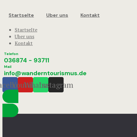
StartseIte
Uber uns
Kontakt
StartseIte
Uber uns
Kontakt
Telefon
036874 - 93711
Mail
info@wanderntourismus.de
acebook
Youtube
Whatsapp
Instagram