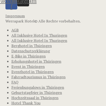
Facebook-
Instagram
f
Impressum
Werrapark Hotel© Alle Rechte vorbehalten.
AGB
All Inklusive Hotel In Thuringen
All Inklusive Hotel In Thuringen
Berghotel in Thüringen
Datenschutzerklärung
E-Bike in Thüringen
Erholungshotel in Thüringen
Event in Thüringen
Eventhotel in Thüringen
Fahrradtourismus in Thüringen
FAQ
Ferienbungalows in Thüringen
Geburtstagfeier in Thüringen
Hochzeitssaal in Thüringen
Hotel Thank You