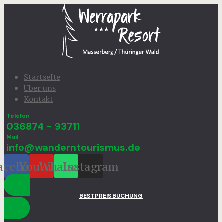
StartseIte
Uber uns
Kontakt
Telefon
036874 - 93711
Mail
info@wanderntourismus.de
acebook
Youtube
Whatsapp
Instagram
BESTPREIS BUCHUNG