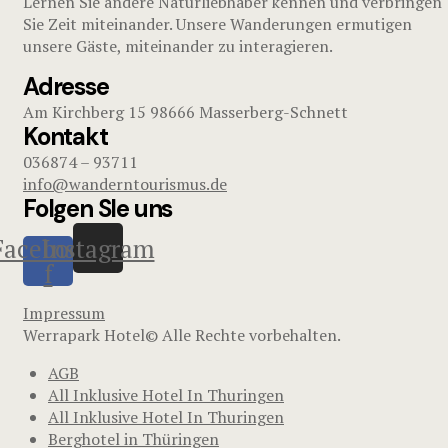
Lernen Sie andere Naturliebhaber kennen und verbringen
Sie Zeit miteinander. Unsere Wanderungen ermutigen
unsere Gäste, miteinander zu interagieren.
Adresse
Am Kirchberg 15 98666 Masserberg-Schnett
Kontakt
036874 – 93711
info@wanderntourismus.de
Folgen SIe uns
Facebook-
Instagram
f
Impressum
Werrapark Hotel© Alle Rechte vorbehalten.
AGB
All Inklusive Hotel In Thuringen
All Inklusive Hotel In Thuringen
Berghotel in Thüringen