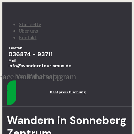
StartseIte
Uber uns
Kontakt
Telefon
036874 - 93711
Mail
info@wanderntourismus.de
Facebook
Youtube
Whatsapp
Instagram
Bestpreis Buchung
Wandern in Sonneberg
Zentrum