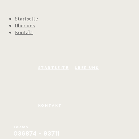
StartseIte
Uber uns
Kontakt
STARTSEITE
UBER UNS
KONTAKT
Telefon
036874 - 93711