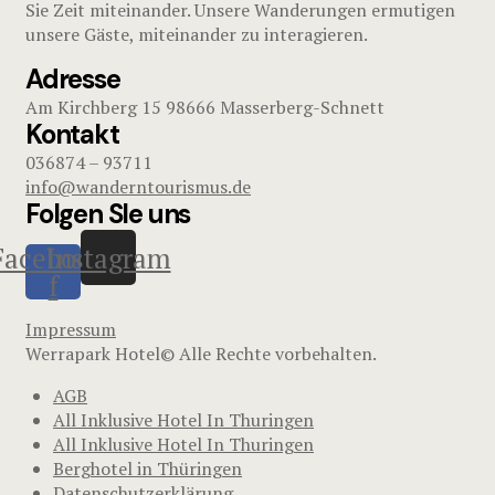
Sie Zeit miteinander. Unsere Wanderungen ermutigen
unsere Gäste, miteinander zu interagieren.
Adresse
Am Kirchberg 15 98666 Masserberg-Schnett
Kontakt
036874 – 93711
info@wanderntourismus.de
Folgen SIe uns
Facebook-
Instagram
f
Impressum
Werrapark Hotel© Alle Rechte vorbehalten.
AGB
All Inklusive Hotel In Thuringen
All Inklusive Hotel In Thuringen
Berghotel in Thüringen
Datenschutzerklärung