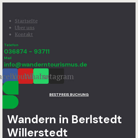
StartseIte
Uber uns
Kontakt
Telefon
036874 - 93711
Mail
info@wanderntourismus.de
acebook
Youtube
Whatsapp
Instagram
BESTPREIS BUCHUNG
Wandern in Berlstedt
Willerstedt