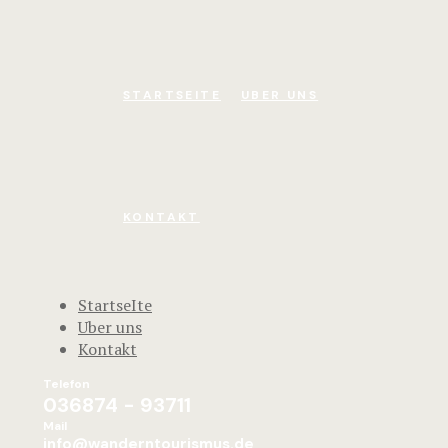
STARTSEITE
UBER UNS
KONTAKT
StartseIte
Uber uns
Kontakt
Telefon
036874 - 93711
Mail
info@wanderntourismus.de