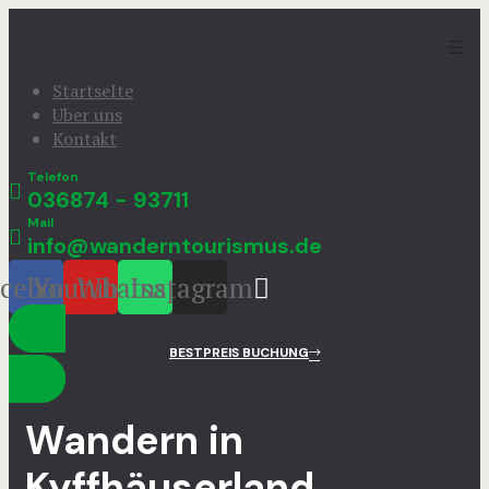
StartseIte
Uber uns
Kontakt
Telefon
036874 - 93711
Mail
info@wanderntourismus.de
cebook
Youtube
Whatsapp
Instagram
BESTPREIS BUCHUNG
Wandern in
Kyffhäuserland