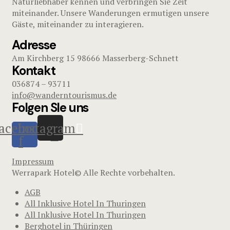
Naturliebhaber kennen und verbringen Sie Zeit
miteinander. Unsere Wanderungen ermutigen unsere
Gäste, miteinander zu interagieren.
Adresse
Am Kirchberg 15 98666 Masserberg-Schnett
Kontakt
036874 – 93711
info@wanderntourismus.de
Folgen SIe uns
acebook-
Instagram
f
Impressum
Werrapark Hotel© Alle Rechte vorbehalten.
AGB
All Inklusive Hotel In Thuringen
All Inklusive Hotel In Thuringen
Berghotel in Thüringen