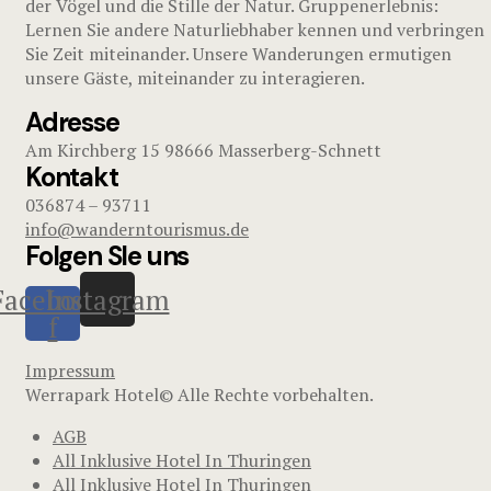
der Vögel und die Stille der Natur. Gruppenerlebnis:
Lernen Sie andere Naturliebhaber kennen und verbringen
Sie Zeit miteinander. Unsere Wanderungen ermutigen
unsere Gäste, miteinander zu interagieren.
Adresse
Am Kirchberg 15 98666 Masserberg-Schnett
Kontakt
036874 – 93711
info@wanderntourismus.de
Folgen SIe uns
Facebook-
Instagram
f
Impressum
Werrapark Hotel© Alle Rechte vorbehalten.
AGB
All Inklusive Hotel In Thuringen
All Inklusive Hotel In Thuringen