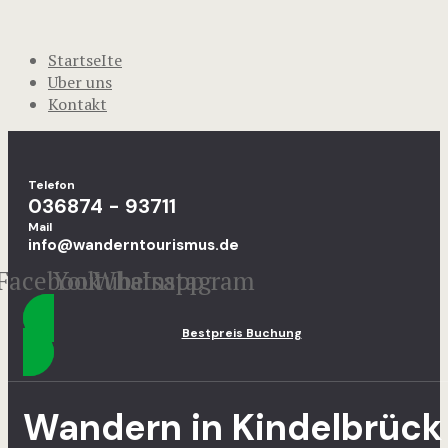
StartseIte
Uber uns
Kontakt
Telefon
036874 - 93711
Mail
info@wanderntourismus.de
Facebook
Youtube
Whatsapp
Instagram
Bestpreis Buchung
Wandern in Kindelbrück