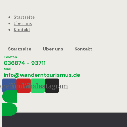
StartseIte
Uber uns
Kontakt
StartseIte
Uber uns
Kontakt
Telefon
036874 - 93711
Mail
info@wanderntourismus.de
acebook
Youtube
Whatsapp
Instagram