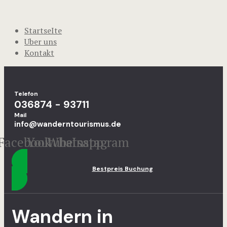
StartseIte
Uber uns
Kontakt
Telefon
036874 - 93711
Mail
info@wanderntourismus.de
Facebook
Youtube
Whatsapp
Instagram
Bestpreis Buchung
Wandern in