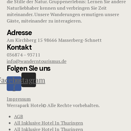
die Stille der Natur. Gruppenerlebnis: Lernen Sie andere
Naturliebhaber kennen und verbringen Sie Zeit
miteinander. Unsere Wanderungen ermutigen unsere
Gäste, miteinander zu interagieren.
Adresse
Am Kirchberg 15 98666 Masserberg-Schnett
Kontakt
036874 – 93711
info@wanderntourismus.de
Folgen SIe uns
Facebook-
Instagram
f
Impressum
Werrapark Hotel© Alle Rechte vorbehalten.
AGB
All Inklusive Hotel In Thuringen
All Inklusive Hotel In Thuringen