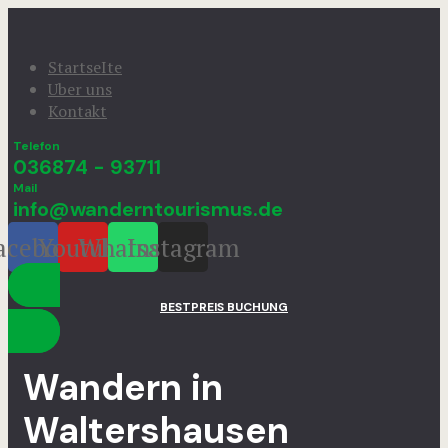
StartseIte
Uber uns
Kontakt
Telefon
036874 - 93711
Mail
info@wanderntourismus.de
acebook
Youtube
Whatsapp
Instagram
BESTPREIS BUCHUNG
Wandern in
Waltershausen