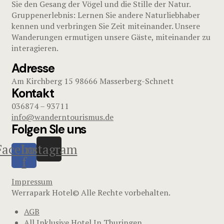
Sie den Gesang der Vögel und die Stille der Natur.
Gruppenerlebnis: Lernen Sie andere Naturliebhaber
kennen und verbringen Sie Zeit miteinander. Unsere
Wanderungen ermutigen unsere Gäste, miteinander zu
interagieren.
Adresse
Am Kirchberg 15 98666 Masserberg-Schnett
Kontakt
036874 – 93711
info@wanderntourismus.de
Folgen SIe uns
Facebook-
Instagram
f
Impressum
Werrapark Hotel© Alle Rechte vorbehalten.
AGB
All Inklusive Hotel In Thuringen