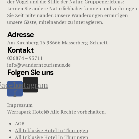
der Vögel und die Stille der Natur. Gruppenerlebnis:
Lernen Sie andere Naturliebhaber kennen und verbringen
Sie Zeit miteinander. Unsere Wanderungen ermutigen
unsere Gäste, miteinander zu interagieren.
Adresse
Am Kirchberg 15 98666 Masserberg-Schnett
Kontakt
036874 – 93711
info@wanderntourismus.de
Folgen SIe uns
Facebook-
Instagram
f
Impressum
Werrapark Hotel© Alle Rechte vorbehalten.
AGB
All Inklusive Hotel In Thuringen
All Inklusive Hotel In Thuringen