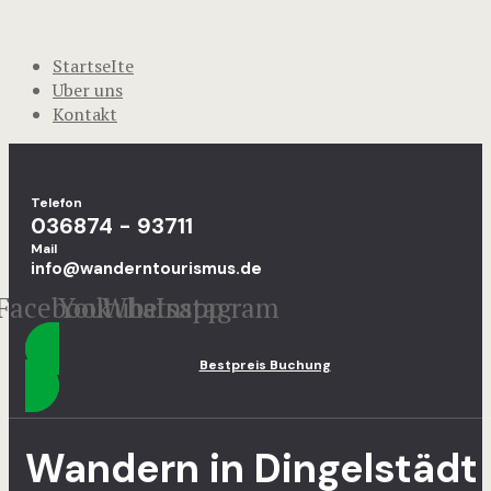
StartseIte
Uber uns
Kontakt
Telefon
036874 - 93711
Mail
info@wanderntourismus.de
Facebook
Youtube
Whatsapp
Instagram
Bestpreis Buchung
Wandern in Dingelstädt