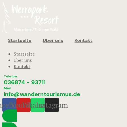
StartseIte
Uber uns
Kontakt
StartseIte
Uber uns
Kontakt
Telefon
036874 - 93711
Mail
info@wanderntourismus.de
acebook
Youtube
Whatsapp
Instagram