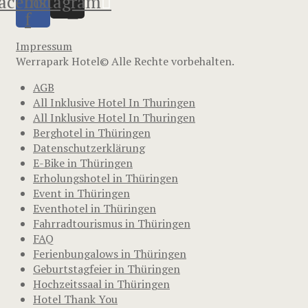
acebook-
Instagram
f
Impressum
Werrapark Hotel© Alle Rechte vorbehalten.
AGB
All Inklusive Hotel In Thuringen
All Inklusive Hotel In Thuringen
Berghotel in Thüringen
Datenschutzerklärung
E-Bike in Thüringen
Erholungshotel in Thüringen
Event in Thüringen
Eventhotel in Thüringen
Fahrradtourismus in Thüringen
FAQ
Ferienbungalows in Thüringen
Geburtstagfeier in Thüringen
Hochzeitssaal in Thüringen
Hotel Thank You