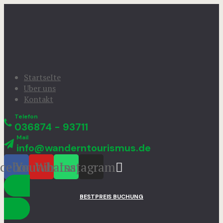
StartseIte
Uber uns
Kontakt
Telefon
036874 - 93711
Mail
info@wanderntourismus.de
cebook
Youtube
Whatsapp
Instagram
BESTPREIS BUCHUNG