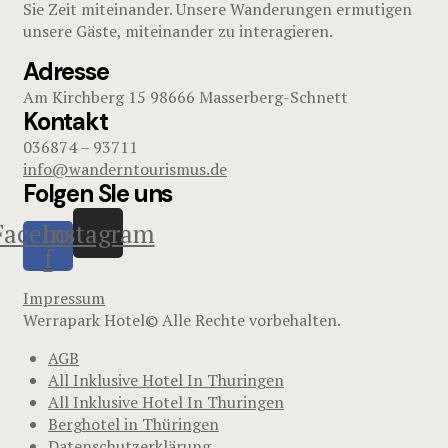
Sie Zeit miteinander. Unsere Wanderungen ermutigen
unsere Gäste, miteinander zu interagieren.
Adresse
Am Kirchberg 15 98666 Masserberg-Schnett
Kontakt
036874 – 93711
info@wanderntourismus.de
Folgen SIe uns
Facebook-
Instagram
f
Impressum
Werrapark Hotel© Alle Rechte vorbehalten.
AGB
All Inklusive Hotel In Thuringen
All Inklusive Hotel In Thuringen
Berghotel in Thüringen
Datenschutzerklärung