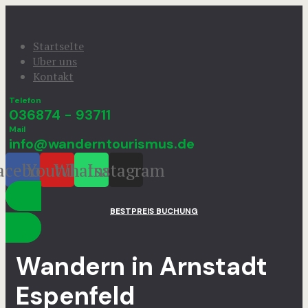
StartseIte
Uber uns
Kontakt
Telefon
036874 - 93711
Mail
info@wanderntourismus.de
acebook
Youtube
Whatsapp
Instagram
BESTPREIS BUCHUNG
Wandern in Arnstadt
Espenfeld